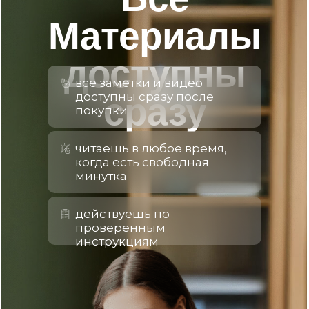
Материалы
доступны
все заметки и видео
доступны сразу после
сразу
покупки
читаешь в любое время,
когда есть свободная
минутка
действуешь по
проверенным
инструкциям