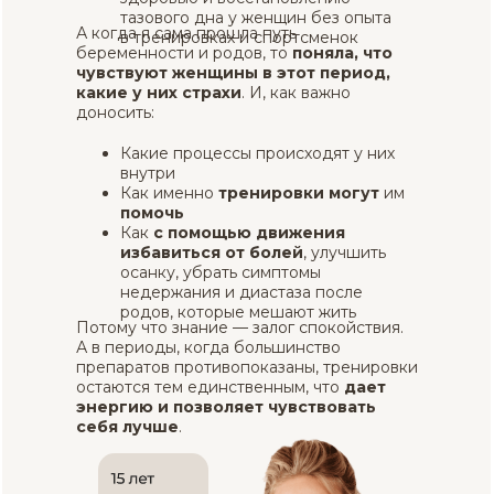
тазового дна у женщин без опыта
А когда я сама прошла путь
в тренировках и спортсменок
беременности и родов, то
поняла, что
чувствуют женщины в этот период,
какие у них страхи
. И, как важно
доносить:
Какие процессы происходят у них
внутри
Как именно
тренировки могут
им
помочь
Как
с помощью движения
избавиться от болей
, улучшить
осанку, убрать симптомы
недержания и диастаза после
родов, которые мешают жить
Потому что знание — залог спокойствия.
А в периоды, когда большинство
препаратов противопоказаны, тренировки
остаются тем единственным, что
дает
энергию и позволяет чувствовать
себя лучше
.