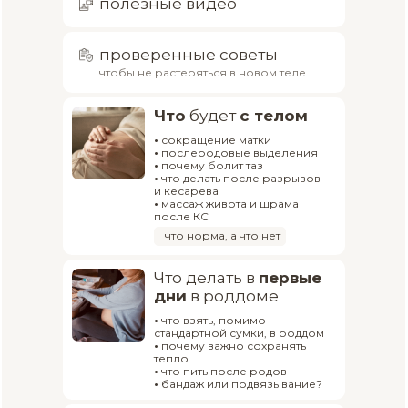
полезные видео
проверенные советы
чтобы не растеряться в новом теле
Что
будет
с телом
•
сокращение матки
•
послеродовые выделения
•
почему болит таз
•
что делать после разрывов
и кесарева
•
массаж живота и шрама
после КС
что норма, а что нет
Что делать в
первые
дни
в роддоме
•
что взять, помимо
стандартной сумки, в роддом
•
почему важно сохранять
тепло
•
что пить после родов
•
бандаж или подвязывание?