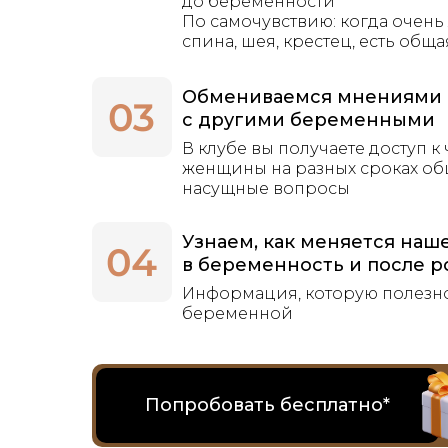
до беременности
По самочувствию: когда очень
спина, шея, крестец, есть обща
Обмениваемся мнениями
с другими беременными
В клубе вы получаете доступ к 
женщины на разных сроках об
насущные вопросы
Узнаем, как меняется наш
в беременность и после р
Информация, которую полезно
беременной
Попробовать бесплатно*