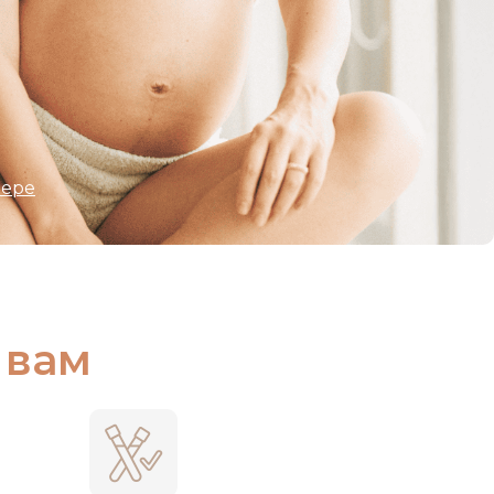
нере
 вам