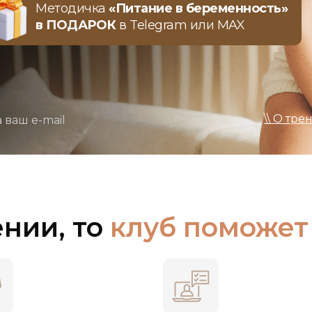
Методичка
«Питание в беременность»
в ПОДАРОК
в Telegram или MAX
\\ О тре
 ваш e-mail
ении, то
клуб поможет