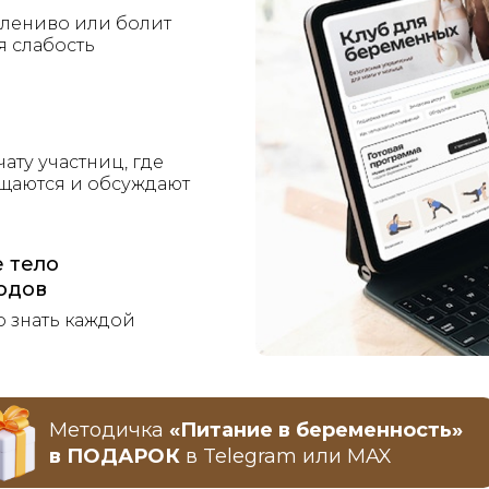
 лениво или болит
я слабость
чату участниц, где
щаются и обсуждают
е тело
одов
 знать каждой
Методичка
«Питание в беременность»
в ПОДАРОК
в Telegram или MAX