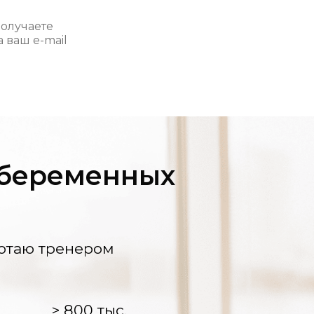
получаете
 ваш e-mail
 беременных
аботаю тренером
> 800 тыс.