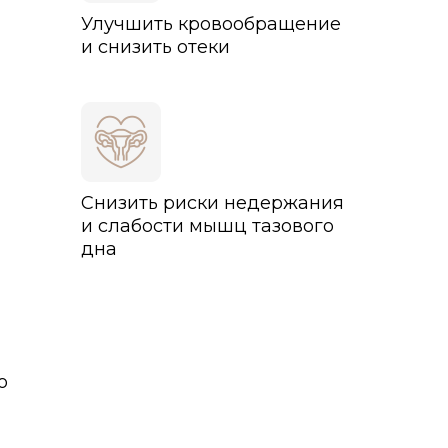
Улучшить кровообращение
Попробовать бесплатно*
и снизить отеки
*Бесплатно вы получаете 4 тренировки 
Тарифы
Снизить риски недержания
и слабости мышц тазового
дна
о