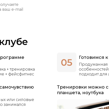
получаете
 ваш e-mail
 клубе
программе
Готовимся к
Продуманная 
вка + тренировка
особенностей
ие + фейсфитнес
подходит для
 самочувствию
Тренировки можно с
планшета, ноутбука
ных или силовые
но занимался