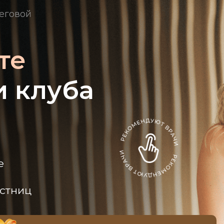
еговой
те
и клуба
е
астниц